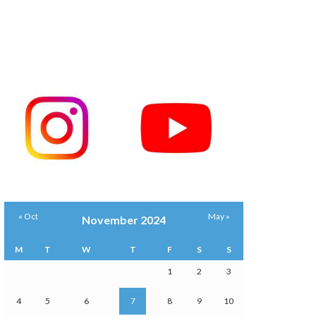
« Oct
May »
November 2024
M
T
W
T
F
S
S
1
2
3
4
5
6
7
8
9
10