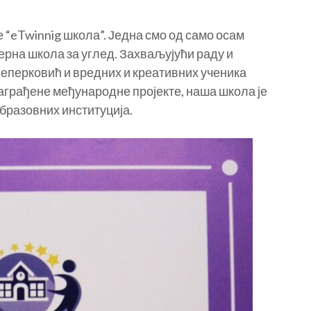
 “eTwinnig школа”. Једна смо од само осам
дерна школа за углед. Захваљујући раду и
перковић и вредних и креативних ученика
награђене међународне пројекте, наша школа је
бразовних институција.