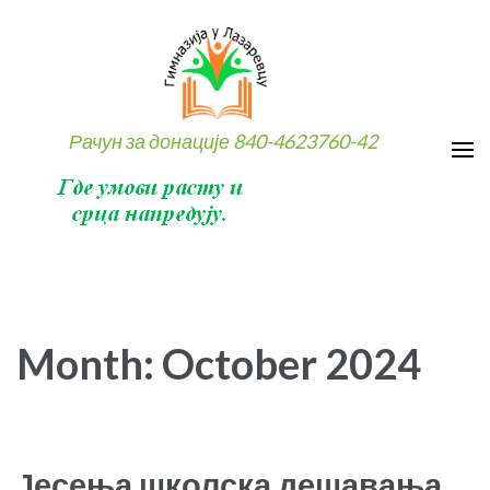
Skip
to
content
(Press
Enter)
Рачун за донације 840-4623760-42
Month:
October 2024
Јесења школска дешавања