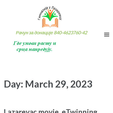
Skip
to
content
(Press
Enter)
Рачун за донације 840-4623760-42
Day:
March 29, 2023
Lazarevac movie, eTwinning