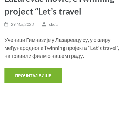
project “Let’s travel
29 Mar,2023
skola
Ученици Гимназије у Лазаревцу су, у оквиру
међународног eTwinning пројекта “Let’s travel”,
направили филм о нашем граду.