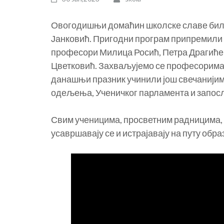
Овогодишњи домаћин школске славе била
Јанковић. Пригодни програм припремили 
професори Милица Росић, Петра Драгиће
Цветковић. Захваљујемо се професорима Г
данашњи празник учинили још свечанијим
одељења, Ученичког парламента и запосл
Свим ученицима, просветним радницима, з
усавршавају се и истрајавају на путу обр