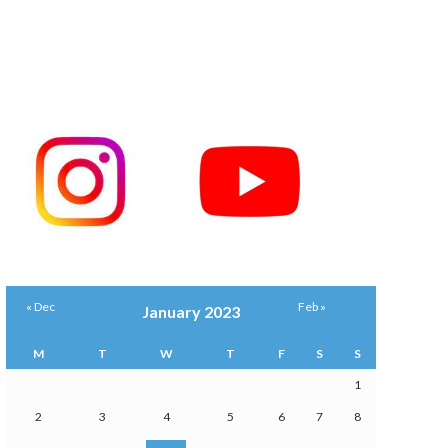
« Dec
Feb »
January 2023
M
T
W
T
F
S
S
1
2
3
4
5
6
7
8