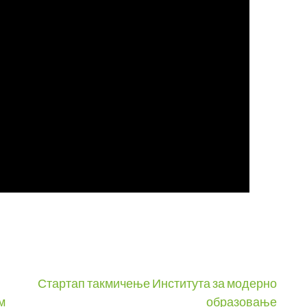
Стартап такмичење Института за модерно
м
образовање