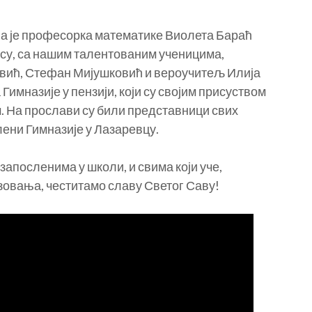
 је професорка математике Виолета Бараћ
су, са нашим талентованим ученицима,
вић, Стефан Мијушковић и вероучитељ Илија
имназије у пензији, који су својим присуством
. На прослави су били представници свих
ени Гимназије у Лазаревцу.
апосленима у школи, и свима који уче,
азовања, честитамо славу Светог Саву!