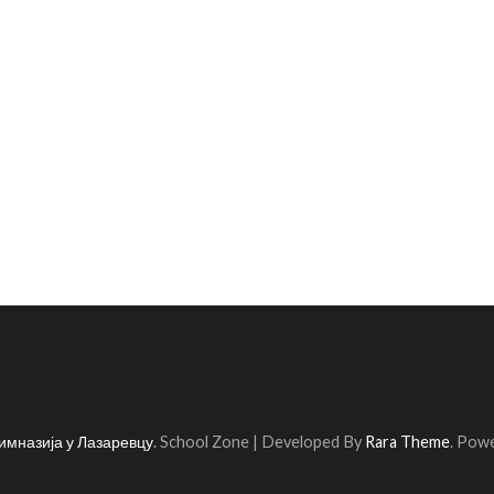
имназија у Лазаревцу
.
School Zone | Developed By
Rara Theme
. Pow