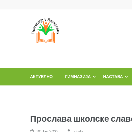
Skip
to
content
(Press
Enter)
АКТУЕЛНО
ГИМНАЗИЈА
НАСТАВА
Прослава школске слав
30 Jan,2023
skola