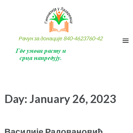
Skip
to
content
(Press
Enter)
Рачун за донације 840-4623760-42
Day:
January 26, 2023
Василије Радовановић,