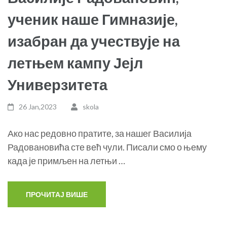
ученик наше Гимназије,
изабран да учествује на
летњем кампу Јејл
Универзитета
26 Jan,2023
skola
Ако нас редовно пратите, за нашег Василија
Радовановића сте већ чули. Писали смо о њему
када је примљен на летњи …