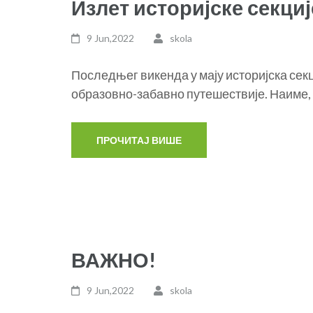
Излет историјске секци
9 Jun,2022
skola
Последњег викенда у мају историјска сек
образовно-забавно путешествије. Наиме,
ВАЖНО!
9 Jun,2022
skola