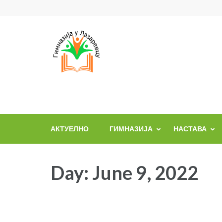
Skip
to
content
(Press
Enter)
АКТУЕЛНО
ГИМНАЗИЈА
НАСТАВА
Day:
June 9, 2022