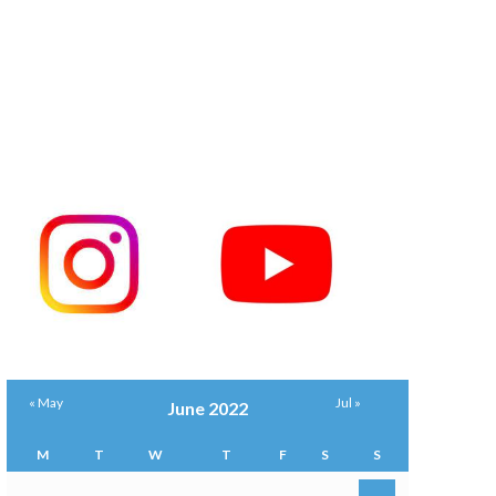
« May
Jul »
June 2022
M
T
W
T
F
S
S