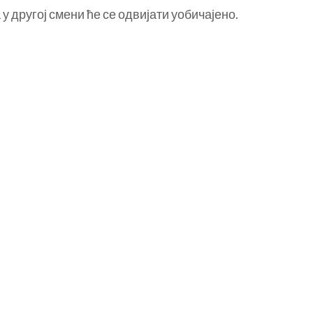
у другој смени ће се одвијати уобичајено.