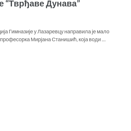
је “Тврђаве Дунава”
ција Гимназије у Лазаревцу направила је мало
 професорка Мирјана Станишић, која води …