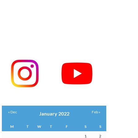
« Dec
Feb »
January 2022
M
T
W
T
F
S
S
1
2