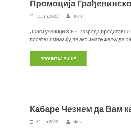
Промоција Грађевинско
31 Jan,2022
skola
Драги ученици 3. и 4. разреда,представн
посете Гимназију, те ако имате жељу да р
Кабаре Чезнем да Вам 
31 Jan,2022
skola