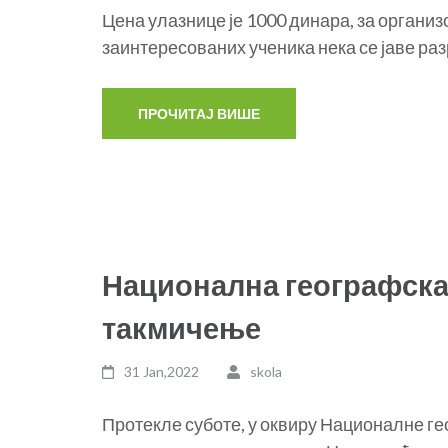
Цена улазнице је 1000 динара, за организ
заинтересованих ученика нека се јаве р
Национална географска
такмичење
31 Jan,2022
skola
Протекле суботе, у оквиру Националне ге