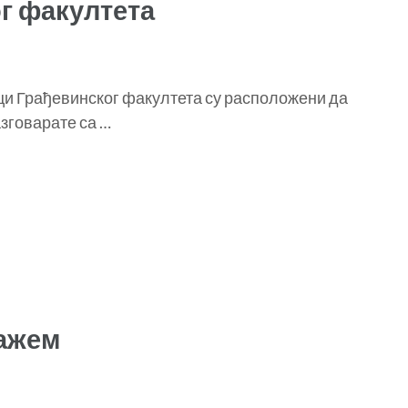
г факултета
ици Грађевинског факултета су расположени да
азговарате са …
кажем