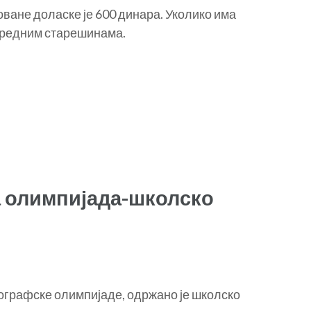
оване доласке је 600 динара. Уколико има
азредним старешинама.
 олимпијада-школско
ографске олимпијаде, одржано је школско