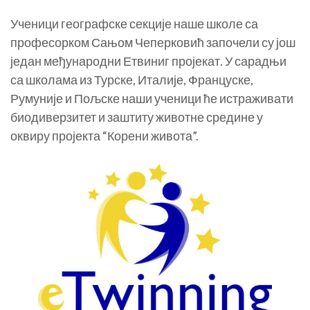
Ученици географске секције наше школе са
професорком Сањом Чеперковић започели су још
један међународни Етвиниг пројекат. У сарадњи
са школама из Турске, Италије, Француске,
Румуније и Пољске наши ученици ће истраживати
биодиверзитет и заштиту животне средине у
оквиру пројекта “Корени живота”.