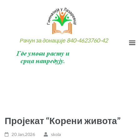
Skip
to
content
(Press
Enter)
Рачун за донације 840-4623760-42
Пројекат “Корени живота”
20 Jan,2026
skola