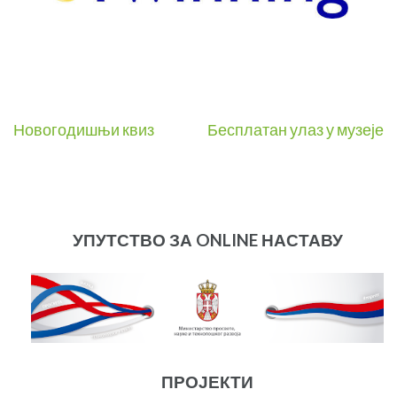
Post
Новогодишњи квиз
Бесплатан улаз у музеје
navigation
УПУТСТВО ЗА ONLINE НАСТАВУ
ПРОЈЕКТИ