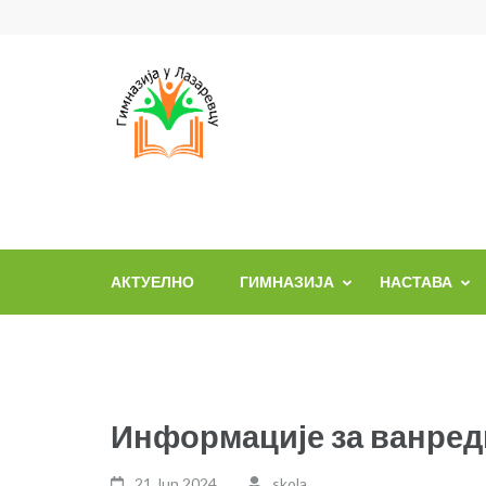
Skip
to
content
(Press
Enter)
АКТУЕЛНО
ГИМНАЗИЈА
НАСТАВА
Информације за ванред
21 Jun,2024
skola