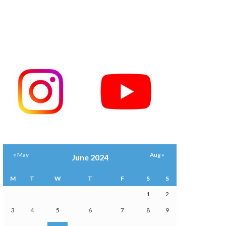
« May
Aug »
June 2024
M
T
W
T
F
S
S
1
2
3
4
5
6
7
8
9