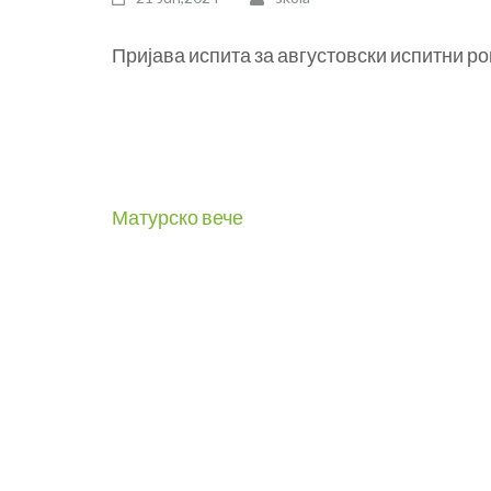
Пријава испита за августовски испитни рок 
Post
Матурско вече
navigation