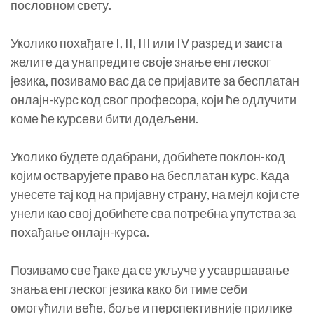
пословном свету.
Уколико похађате I, II, III или IV разред и заиста
желите да унапредите своје знање енглеског
језика, позивамо вас да се пријавите за бесплатан
онлајн-курс код свог професора, који ће одлучити
коме ће курсеви бити додељени.
Уколико будете одабрани, добићете поклон-код
којим остварујете право на бесплатан курс. Када
унесете тај код на
пријавну страну
, на мејл који сте
унели као свој добићете сва потребна упутства за
похађање онлајн-курса.
Позивамо све ђаке да се укључе у усавршавање
знања енглеског језика како би тиме себи
омогућили веће, боље и перспективније прилике