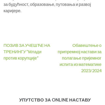
за будућност, образовање, путовања и развој
каријере.
Post
ПОЗИВ ЗА УЧЕШЋЕ НА
Обавештење о
ТРЕНИНГУ “Млади
припремној настави за
navigation
против корупције”
полагање пријемног
испита из математике
2023/2024
УПУТСТВО ЗА ONLINE НАСТАВУ