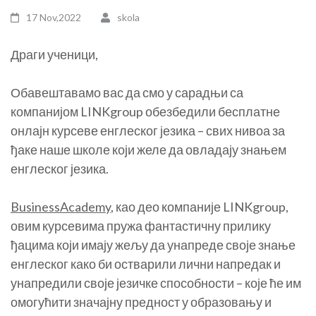
17 Nov,2022
skola
Драги ученици,
Обавештавамо вас да смо у сарадњи са
компанијом LINKgroup обезбедили бесплатне
онлајн курсеве енглеског језика – свих нивоа за
ђаке наше школе који желе да овладају знањем
енглеског језика.
BusinessAcademy
, као део компаније LINKgroup,
овим курсевима пружа фантастичну прилику
ђацима који имају жељу да унапреде своје знање
енглеског како би остварили лични напредак и
унапредили своје језичке способности – које ће им
омогућити значајну предност у образовању и