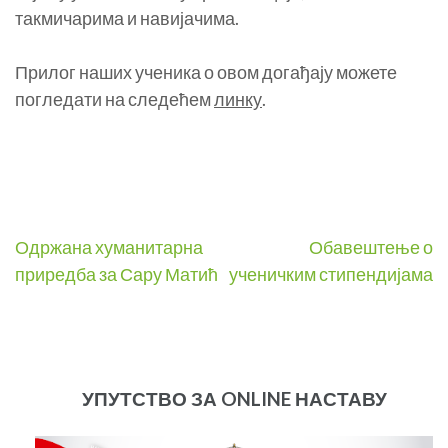
такмичарима и навијачима.
Прилог наших ученика о овом догађају можете
погледати на следећем
линку
.
Post
Одржана хуманитарна
Обавештење о
приредба за Сару Матић
ученичким стипендијама
navigation
УПУТСТВО ЗА ONLINE НАСТАВУ