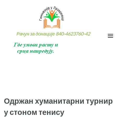
Skip
to
content
(Press
Enter)
Рачун за донације 840-4623760-42
Одржан хуманитарни турнир
у стоном тенису