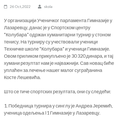
26 Oct,2022
skola
У организацији Ученичког парламента Гимназије у
Лазаревцу, данас је у Спортском центру
“Колубара” одржан хуманитарни турнир у стоном
тенису. На турниру су учествовали ученици
Техничке школе “Колубара” и ученици Гимназије.
Овом приликом прикупљено је 30 320 динара, и тај
хумани резултат нам је најважнији. Сав новац биће
уплаћен за лечење нашег малог суграђанина
Косте Лешевића.
Што се тиче спортских резултата, они су следећи:
1. Победница турнира у синглу је Андреа Јеремић,
ученица одељења I1 Гимназије у Лазаревцу.