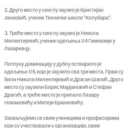
2. Друго место у синглу заузео је Кристијан
Јанковић, ученик Техничке школе “Колубара”.
3. Треће место у синглу заузео је Никола
Милентијевић, ученик одељења II4 Гимназије у
Лазаревцу.
Потпуну доминацију у дублу остварило је
одељење II4, које је заузело сва три места. Први су
били Никола Милентијевић и Драган Шапић. Друго
место су заузели Борис Марјановић и Стефан
Драгић, а треће место је припало Лазару
Новаковићу и Матеји Бранковићу.
Захваљујемо се свим ученицима и професорима
који су учествовали у организацији, свим