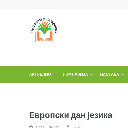
Skip
to
content
(Press
Enter)
АКТУЕЛНО
ГИМНАЗИЈА
НАСТАВА
Европски дан језика
17 Oct,2022
skola