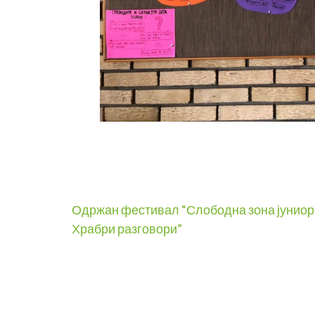
Post
Одржан фестивал “Слободна зона јуниор
Храбри разговори”
navigation