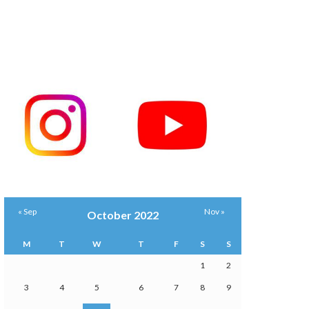
« Sep
Nov »
October 2022
M
T
W
T
F
S
S
1
2
3
4
5
6
7
8
9