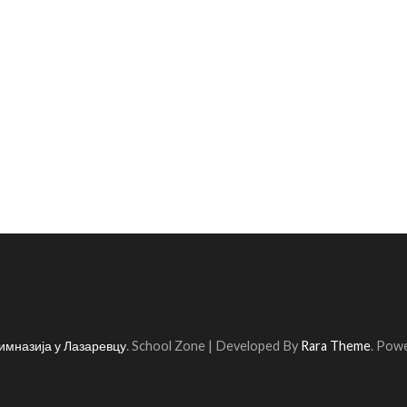
имназија у Лазаревцу
.
School Zone | Developed By
Rara Theme
. Pow