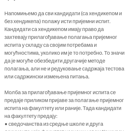
Напомињемо да сви кандидати (са хендикепом и
без хендикепа) полажу исти пријемни испит.
Кандидати са хендикепом имају право да
захтевају прилагођавање полагања пријемног
испита у складу са својим потребама и
могућностима, уколико им је то потребно. То значи
да је могуће обезбедити другачије методе
полагања, али не и редуковање садржаја тестова
или садржински измењена питања.
Молба за прилагођавање пријемног испита се
предаје приликом пријаве за полагање пријемног
испита на факултету или раније. Тада кандидати
на факултету предају:
• сведочанства из средње школе и друга