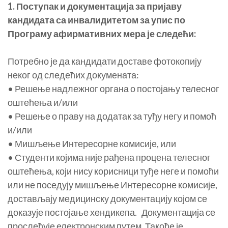
1. Поступак и документација за пријаву
кандидата са инвалидитетом за упис по
Програму афирмативних мера је следећи:
Потребно је да кандидати доставе фотокопију
неког од следећих докумената:
• Решење надлежног органа о постојању телесног
оштећења и/или
• Решење о праву на додатак за туђу негу и помоћ
и/или
• Мишљење Интересорне комисије, или
• Студенти којима није рађена процена телесног
оштећења, који нису корисници туђе неге и помоћи
или не поседују мишљење Интересорне комисије,
достављају медицинску документацију којом се
доказује постојање хендикепа. Документација се
прослеђује електронским путем. Такође је