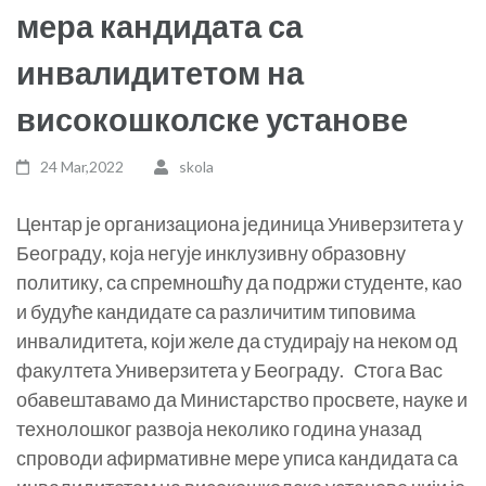
мера кандидата са
инвалидитетом на
високошколске установе
24 Mar,2022
skola
Центар је организациона јединица Универзитета у
Београду, која негује инклузивну образовну
политику, са спремношћу да подржи студенте, као
и будуће кандидате са различитим типовима
инвалидитета, који желе да студирају на неком од
факултета Универзитета у Београду. Стога Вас
обавештавамо да Министарство просвете, науке и
технолошког развоја неколико година уназад
спроводи афирмативне мере уписа кандидата са