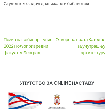
Студентске задруге, књижаре и библиотеке.
Post
Позив на вебинар – упис
Отворена врата Катедре
2022 Пољопривредни
за унутрашњу
navigation
факултет Београд
архитектуру
УПУТСТВО ЗА ONLINE НАСТАВУ