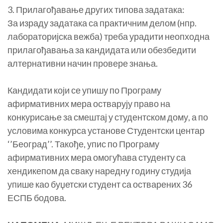
3. Прилагођавање других типова задатака:
За израду задатака са практичним делом (нпр.
лабораторијска вежба) треба урадити неопходна
прилагођавања за кандидата или обезбедити
алтернативни начин провере знања.
Кандидати који се упишу по Програму
афирмативних мера остварују право на
конкурисање за смештај у студентском дому, а по
условима конкурса установе Студентски центар
‘’Београд’’. Такође, упис по Програму
афирмативних мера омогућава студенту са
хендикепом да сваку наредну годину студија
упише као буџетски студент са остварених 36
ЕСПБ бодова.