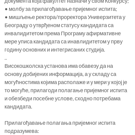
документа која факултет назначи у свом Конкурсу;
• молбу за прилагођавање пријемног испита;
• мишљење ректора/проректора Универзитета у
Београду о утврђеном статусу кандидата са
инвалидитетом према Програму афирмативне
мере уписа кандидата са инавлидитетом у прву
годину основних и интегрисаних студија.
..
Високошколска установа има обавезу да на
основу добијених информација, а у складу са
могућностима којима располаже и у мери у којој је
то могуће, прилагоди полагање пријемног испита
и обезбеди посебне услове, сходно потребама
кандидата.
Прилагођавање полагања пријемног испита
подразумева: