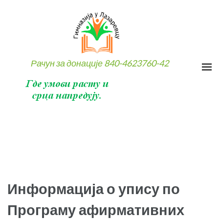
Skip
to
content
(Press
Enter)
Рачун за донације 840-4623760-42
Информација о упису по
Програму афирмативних