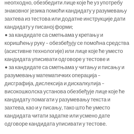
неопходно, обезбедити лице које ће уз употребу
знаковног језика помоћи кандидату у разумевању
захтева из тестова или додатне инструкције дати
кандидату у писаној форми;
• за кандидате са сметњама у кретању и
коришћењу руку – обезбеђују се помоћна средства
(асистивне технологије) или лице које ће уместо
кандидата уписивати одговоре у тестове и
• за кандидате са сметњама у читању и писању и
разумевању математичких операција –
дисграфија, дислексија и дискалкулија –
високошколска установа обезбеђује лице које ће
кандидату помагати у разумевању текста и
захтева, као и у писању, тако што ће уместо
кандидата читати задатке или усмено дате
одговоре кандидата уписивати у тестове.