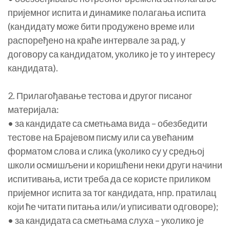
пријемног испита и динамике полагања испита
(кандидату може бити продужено време или
распоређено на краће интервале за рад, у
договору са кандидатом, уколико је то у интересу
кандидата).
2. Прилагођавање тестова и другог писаног
материјала:
• за кандидате са сметњама вида – обезбедити
тестове на Брајевом писму или са увећаним
форматом слова и слика (уколико су у средњој
школи осмишљени и коришћени неки други начини
испитивања, исти треба да се користe приликом
пријемног испита за тог кандидата, нпр. пратилац
који ће читати питања или/и уписивати одговоре);
• за кандидата са сметњама слуха – уколико је