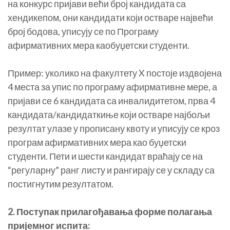
на конкурс пријави већи број кандидата са
хендикепом, они кандидати који остваре највећи
број бодова, уписују се по Програму
афирмативних мера каобуџетски студенти.
Пример: уколико на факултету X постоје издвојена
4 места за упис по програму афирмативне мере, а
пријави се 6 кандидата са инвалидитетом, прва 4
кандидата/кандидаткиње који остваре најбољи
резултат улазе у прописану квоту и уписују се кроз
програм афирмативних мера као буџетски
студенти. Пети и шести кандидат враћају се на
“регуларну” ранг листу и рангирају се у складу са
постигнутим резултатом.
2. Поступак прилагођавања форме полагања
пријемног испита: