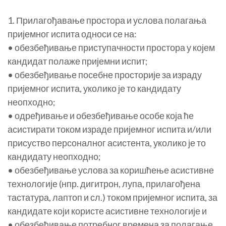
1. Прилагођавање простора и услова полагања
пријемног испита односи се на:
• обезбеђивање приступачности простора у којем
кандидат полаже пријемни испит;
• обезбеђивање посебне просторије за израду
пријемног испита, уколико је то кандидату
неопходно;
• одређивање и обезбеђивање особе која ће
асистирати током израде пријемног испита и/или
присуство персоналног асистента, уколико је то
кандидату неопходно;
• обезбеђивање услова за коришћење асистивне
технологије (нпр. дигитрон, лупа, прилагођена
тастатура, лаптоп и сл.) током пријемног испита, за
кандидате који користе асистивне технологије и
• обезбеђивање потребног времена за полагање