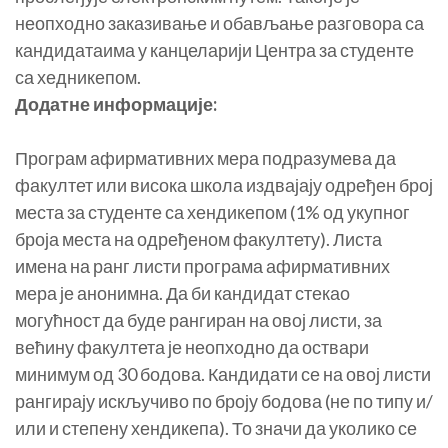
неопходно заказивање и обављање разговора са
кандидатаима у канцеларији Центра за студенте
са хедникепом.
Додатне информације:
Програм афирмативних мера подразумева да
факултет или висока школа издвајају одређен број
места за студенте са хендикепом (1% од укупног
броја места на одређеном факултету). Листа
имена на ранг листи програма афирмативних
мера је анонимна. Да би кандидат стекао
могућност да буде рангиран на овој листи, за
већину факултета је неопходно да оствари
минимум од 30 бодова. Кандидати се на овој листи
рангирају искључиво по броју бодова (не по типу и/
или и степену хендикепа). То значи да уколико се