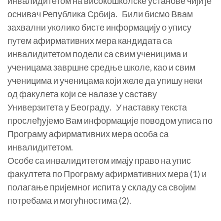
инвалидитетом на високошколске установе чији је
оснивач Република Србија. Били бисмо Ввам
захвални уколико бисте информацију о упису
путем афирмативних мера кандидата са
инвалидитетом подели са свим ученицима и
ученицама завршне средње школе, као и свим
ученицима и ученицама који желе да упишу неки
од факулета који се налазе у саставу
Универзитета у Београду. У наставку текста
прослеђујемо Вам информације поводом уписа по
Програму афирмативних мера особа са
инвалидитетом.
Особе са инвалидитетом имају право на упис
факултета по Програму афирмативних мера (1) и
полагање пријемног испита у складу са својим
потребама и могућностима (2).