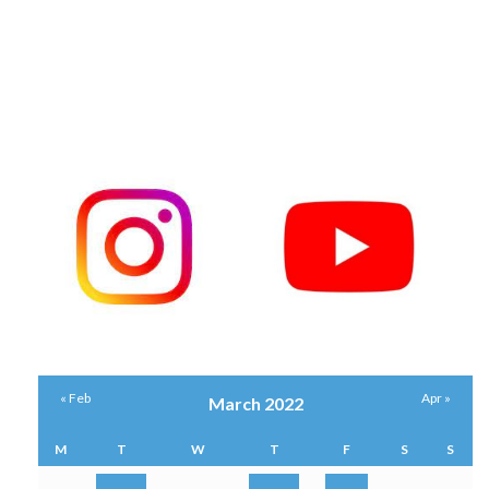
« Feb
Apr »
March 2022
M
T
W
T
F
S
S