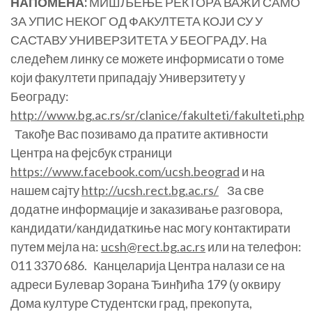
НАПОМЕНА:
МИШЉЕЊЕ РЕКТОРА ВАЖИ САМО
ЗА УПИС НЕКОГ ОД ФАКУЛТЕТА КОЈИ СУ У
САСТАВУ УНИВЕРЗИТЕТА У БЕОГРАДУ. На
следећем линку се можете информисати о томе
који факултети припадају Универзитету у
Београду:
http://www.bg.ac.rs/sr/clanice/fakulteti/fakulteti.php
Такође Вас позивамо да пратите активности
Центра на фејсбук страници
https://www.facebook.com/ucsh.beograd
и на
нашем сајту
http://ucsh.rect.bg.ac.rs/
За све
додатне информације и заказивање разговора,
кандидати/кандидаткиње нас могу контактирати
путем мејла на:
ucsh@rect.bg.ac.rs
или на телефон:
011 3370 686. Канцеларија Центра налази се на
адреси Булевар Зорана Ђинђића 179 (у оквиру
Дома културе Студентски град, прекопута,