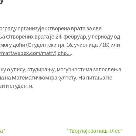
граду организује Отворена врата за све
 Отворених врата је 24. фебруар, у периоду од
могу доћи (Студентски трг 16, учионица 718) или
//matf.webex.com/matf/j.php…
.
шу о упису, студирању, могућностима запослења
ама на Математичком факултету. На питања ће
и и студенти.
а”
“Твој лајк за наш плес”