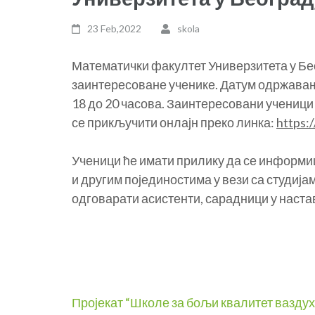
23 Feb,2022
skola
Математички факултет Универзитета у Бео
заинтересоване ученике. Датум одржавања
18 до 20 часова. Заинтересовани ученици 
се прикључити онлајн преко линка:
https:
Ученици ће имати прилику да се информи
и другим појединостима у вези са студиј
одговарати асистенти, сарадници у настав
Post
Пројекат “Школе за бољи квалитет ваздух