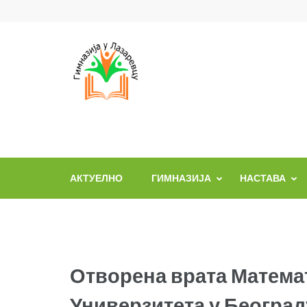
Skip
to
content
(Press
Enter)
АКТУЕЛНО
ГИМНАЗИЈА
НАСТАВА
Отворена врата Матема
Универзитета у Београд