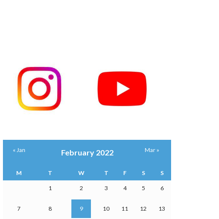
« Jan
Mar »
February 2022
M
T
W
T
F
S
S
1
2
3
4
5
6
7
8
9
10
11
12
13