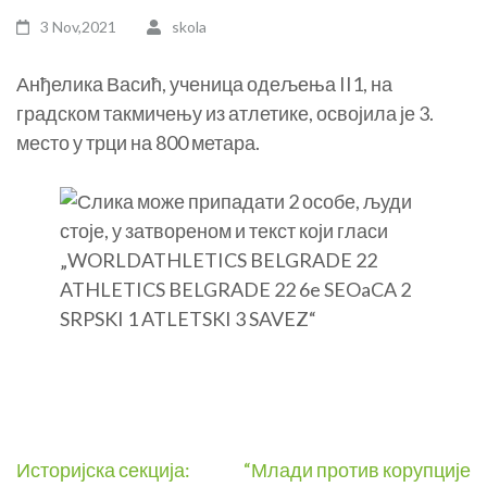
3 Nov,2021
skola
Анђелика Васић, ученица одељења II1, на
градском такмичењу из атлетике, освојила је 3.
место у трци на 800 метара.
Post
Историјска секција:
“Млади против корупције