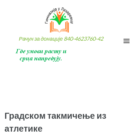
Skip
to
content
(Press
Enter)
Рачун за донације 840-4623760-42
Градском такмичење из
атлетике