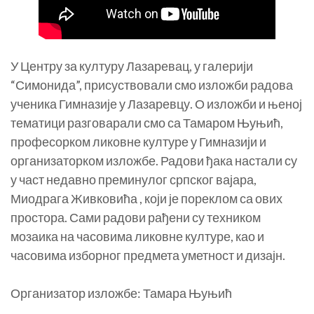
У Центру за културу Лазаревац, у галерији
“Симонида”, присуствовали смо изложби радова
ученика Гимназије у Лазаревцу. О изложби и њеној
тематици разговарали смо са Тамаром Њуњић,
професорком ликовне културе у Гимназији и
организаторком изложбе. Радови ђака настали су
у част недавно преминулог српског вајара,
Миодрага Живковића , који је пореклом са ових
простора. Сами радови рађени су техником
мозаика на часовима ликовне културе, као и
часовима изборног предмета уметност и дизајн.
Организатор изложбе: Тамара Њуњић