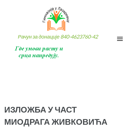
Skip
to
content
(Press
Enter)
Рачун за донације 840-4623760-42
ИЗЛОЖБА У ЧАСТ
МИОДРАГА ЖИВКОВИЋА