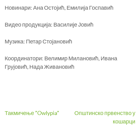
Новинари: Ана Остојић, Емилија Госпавић
Видео продукција: Василије Јовић
Музика: Петар Стојановић
Координатори: Велимир Милановић, Ивана
Грујовић, Нада Живановић
Post
Такмичење ”Owlypia”
Општинско првенство у
кошарци
navigation