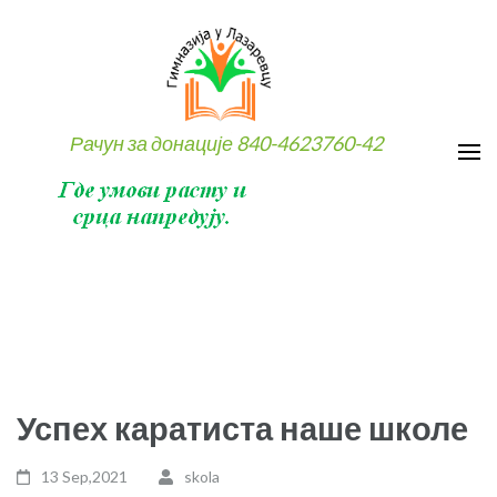
Skip
to
content
(Press
Enter)
Рачун за донације 840-4623760-42
Успех каратиста наше школе
13 Sep,2021
skola