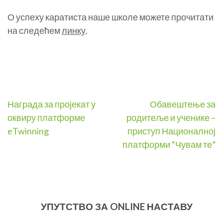
О успеху каратиста наше школе можете прочитати
на следећем
линку
.
Post
Награда за пројекат у
Обавештење за
оквиру платформе
родитеље и ученике –
navigation
eTwinning
приступ Националној
платформи “Чувам те”
УПУТСТВО ЗА ONLINE НАСТАВУ