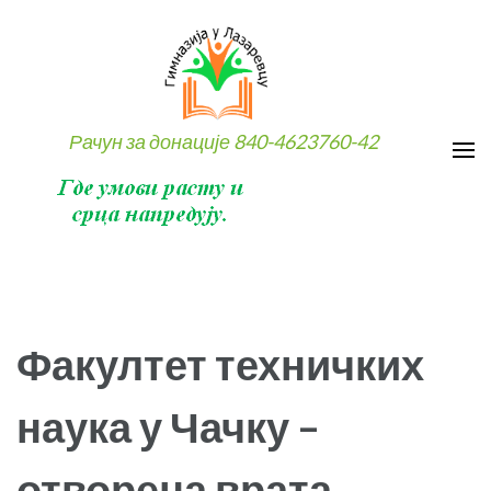
Skip
to
content
(Press
Enter)
Рачун за донације 840-4623760-42
Факултет техничких
наука у Чачку –
отворена врата